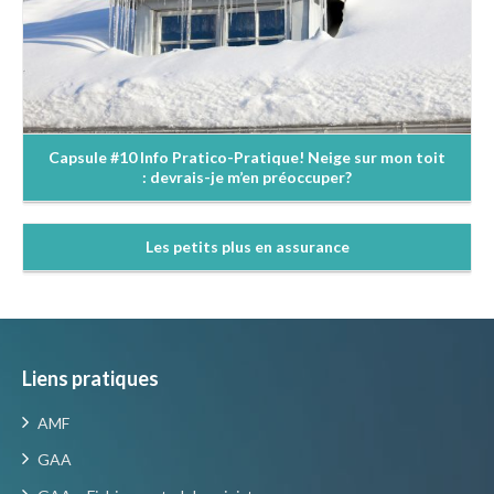
Capsule #10 Info Pratico-Pratique! Neige sur mon toit
: devrais-je m’en préoccuper?
Les petits plus en assurance
Liens pratiques
AMF
GAA