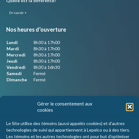
Quelle est la différence?
En savoir +
Nos heures d’ouverture
Lundi
8h30 à 17h00
Mardi
8h30 à 17h00
Mercredi
8h30 à 17h00
Jeudi
8h30 à 17h00
Vendredi
8h30 à 16h30
Samedi
Fermé
Dimanche
Fermé
Nous joindre
Gérer le consentement aux
cookies
Lepelco Assurances
4405 Chemin du crépuscule, bureau 101
Le Site utilise des témoins (aussi appelés cookies) et d’autres
Saint-Mathieu-de-Beloeil, Qc
technologies de suivi qui appartiennent à Lepelco ou à des tiers.
J3G 0R2
Les témoins et les autres technologies ont pour but d’optimiser