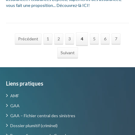
vous fait une proposition... Découvrez-là ICI!
Précédent
1
2
3
4
5
6
7
Suivant
Liens pratiques
AMF
GAA
GAA – Fichier central des sinistres
Dossier plumitif (criminel)