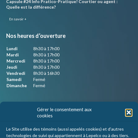
Capsule #24 Info Pratico-Pratique! Courtier ou agent :
Quelle est la différence?
En savoir +
Nos heures d’ouverture
Lundi
8h30 à 17h00
Mardi
8h30 à 17h00
Mercredi
8h30 à 17h00
Jeudi
8h30 à 17h00
Vendredi
8h30 à 16h30
Samedi
Fermé
Dimanche
Fermé
Nous joindre
Gérer le consentement aux
cookies
Lepelco Assurances
4405 Chemin du crépuscule, bureau 101
Le Site utilise des témoins (aussi appelés cookies) et d’autres
Saint-Mathieu-de-Beloeil, Qc
technologies de suivi qui appartiennent à Lepelco ou à des tiers.
J3G 0R2