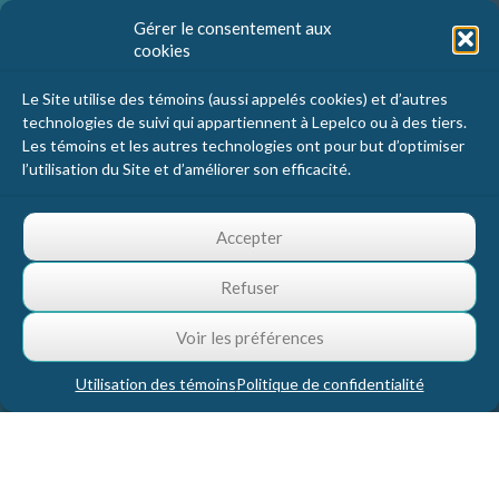
Nous joindre
Gérer le consentement aux
cookies
Lepelco Assurances
4405 Chemin du crépuscule, bureau 101
Le Site utilise des témoins (aussi appelés cookies) et d’autres
Saint-Mathieu-de-Beloeil, Qc
technologies de suivi qui appartiennent à Lepelco ou à des tiers.
J3G 0R2
Les témoins et les autres technologies ont pour but d’optimiser
l’utilisation du Site et d’améliorer son efficacité.
1 800 467-5067
info@lepelco.com
Accepter
Refuser
Voir les préférences
Utilisation des témoins
Politique de confidentialité