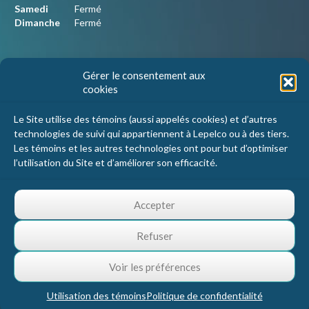
Samedi
Fermé
Dimanche
Fermé
Nous joindre
Gérer le consentement aux
cookies
Lepelco Assurances
4405 Chemin du crépuscule, bureau 101
Le Site utilise des témoins (aussi appelés cookies) et d’autres
Saint-Mathieu-de-Beloeil, Qc
technologies de suivi qui appartiennent à Lepelco ou à des tiers.
J3G 0R2
Les témoins et les autres technologies ont pour but d’optimiser
l’utilisation du Site et d’améliorer son efficacité.
1 800 467-5067
info@lepelco.com
Accepter
Refuser
Voir les préférences
Utilisation des témoins
Politique de confidentialité