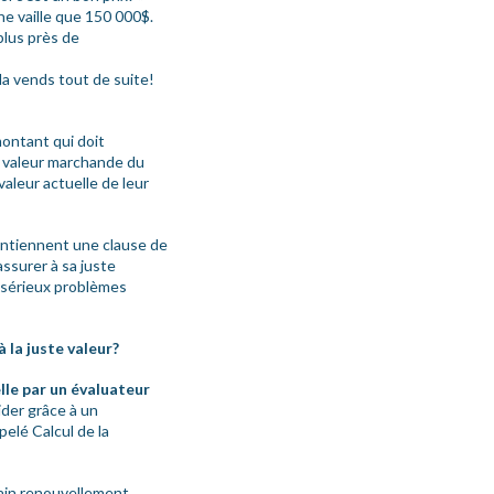
ne vaille que 150 000$.
 plus près de
la vends tout de suite!
ontant qui doit
a valeur marchande du
valeur actuelle de leur
ontiennent une clause de
assurer à sa juste
e sérieux problèmes
 la juste valeur?
lle par un évaluateur
der grâce à un
pelé Calcul de la
ain renouvellement