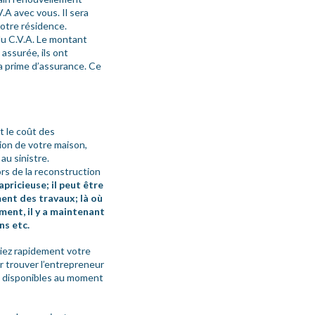
.A avec vous. Il sera
otre résidence.
du C.V.A. Le montant
 assurée, ils ont
a prime d’assurance. Ce
t le coût des
ion de votre maison,
au sinistre.
ors de la reconstruction
apricieuse; il peut être
ent des travaux; là où
ent, il y a maintenant
ns etc.
viez rapidement votre
r trouver l’entrepreneur
eux disponibles au moment