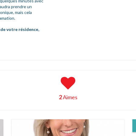
 quelques minutes avec
 faudra prendre un
onique, mais cela
amation.
r de votre résidence,
2
Aimes
En savoir +