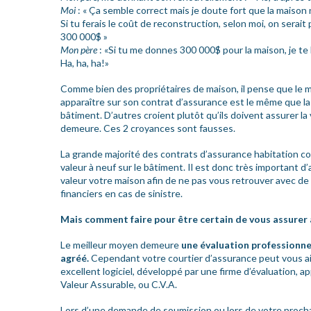
Moi
: « Ça semble correct mais je doute fort que la maison 
Si tu ferais le coût de reconstruction, selon moi, on serait
300 000$ »
Mon père
: «Si tu me donnes 300 000$ pour la maison, je te 
Ha, ha, ha!»
Comme bien des propriétaires de maison, il pense que le m
apparaître sur son contrat d’assurance est le même que l
bâtiment. D’autres croient plutôt qu’ils doivent assurer la 
demeure. Ces 2 croyances sont fausses.
La grande majorité des contrats d’assurance habitation c
valeur à neuf sur le bâtiment. Il est donc très important d’
valeur votre maison afin de ne pas vous retrouver avec d
financiers en cas de sinistre.
Mais comment faire pour être certain de vous assurer à
Le meilleur moyen demeure
une évaluation professionne
agréé.
Cependant votre courtier d’assurance peut vous ai
excellent logiciel, développé par une firme d’évaluation, ap
Valeur Assurable, ou C.V.A.
Lors d’une demande de soumission ou lors de votre proch