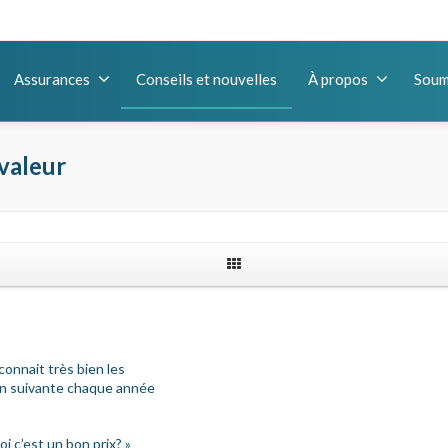
Assurances
Conseils et nouvelles
À propos
Soum
 valeur
 connait très bien les
ion suivante chaque année
i c’est un bon prix? »