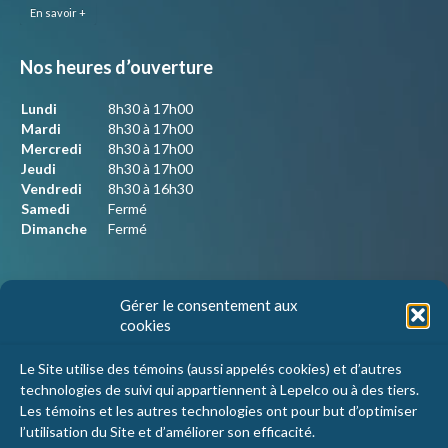
En savoir +
Nos heures d’ouverture
Lundi
8h30 à 17h00
Mardi
8h30 à 17h00
Mercredi
8h30 à 17h00
Jeudi
8h30 à 17h00
Vendredi
8h30 à 16h30
Samedi
Fermé
Dimanche
Fermé
Nous joindre
Gérer le consentement aux
cookies
Lepelco Assurances
4405 Chemin du crépuscule, bureau 101
Le Site utilise des témoins (aussi appelés cookies) et d’autres
Saint-Mathieu-de-Beloeil, Qc
technologies de suivi qui appartiennent à Lepelco ou à des tiers.
J3G 0R2
Les témoins et les autres technologies ont pour but d’optimiser
l’utilisation du Site et d’améliorer son efficacité.
1 800 467-5067