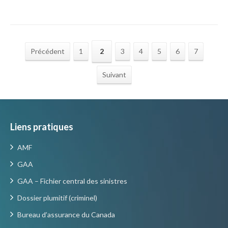
Précédent
1
2
3
4
5
6
7
Suivant
Liens pratiques
AMF
GAA
GAA – Fichier central des sinistres
Dossier plumitif (criminel)
Bureau d’assurance du Canada