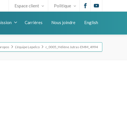
Espace client
Politique
ission
Carrières
Nous joindre
English
propos
L’équipe Lepelco
c_0005_Hélène Jutras-EMM_4994