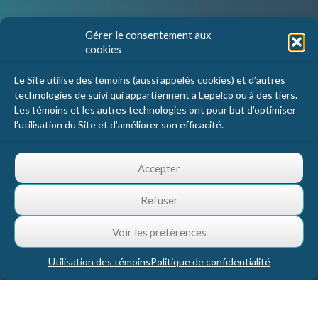
Nous joindre
Gérer le consentement aux
cookies
Lepelco Assurances
4405 Chemin du crépuscule, bureau 101
Le Site utilise des témoins (aussi appelés cookies) et d’autres
Saint-Mathieu-de-Beloeil, Qc
technologies de suivi qui appartiennent à Lepelco ou à des tiers.
J3G 0R2
Les témoins et les autres technologies ont pour but d’optimiser
l’utilisation du Site et d’améliorer son efficacité.
1 800 467-5067
info@lepelco.com
Accepter
Refuser
Voir les préférences
Utilisation des témoins
Politique de confidentialité