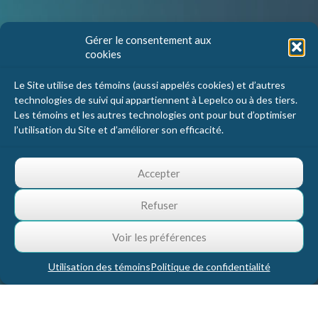
Nous joindre
Gérer le consentement aux
cookies
Lepelco Assurances
4405 Chemin du crépuscule, bureau 101
Le Site utilise des témoins (aussi appelés cookies) et d’autres
Saint-Mathieu-de-Beloeil, Qc
technologies de suivi qui appartiennent à Lepelco ou à des tiers.
J3G 0R2
Les témoins et les autres technologies ont pour but d’optimiser
l’utilisation du Site et d’améliorer son efficacité.
1 800 467-5067
info@lepelco.com
Accepter
Refuser
Voir les préférences
Utilisation des témoins
Politique de confidentialité