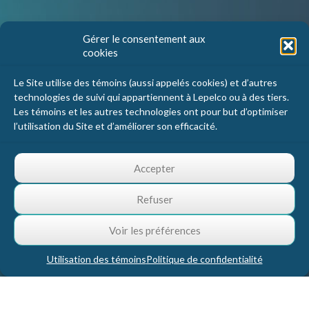
Nous joindre
Gérer le consentement aux
cookies
Lepelco Assurances
4405 Chemin du crépuscule, bureau 101
Le Site utilise des témoins (aussi appelés cookies) et d’autres
Saint-Mathieu-de-Beloeil, Qc
technologies de suivi qui appartiennent à Lepelco ou à des tiers.
J3G 0R2
Les témoins et les autres technologies ont pour but d’optimiser
l’utilisation du Site et d’améliorer son efficacité.
1 800 467-5067
info@lepelco.com
Accepter
Refuser
Voir les préférences
Utilisation des témoins
Politique de confidentialité