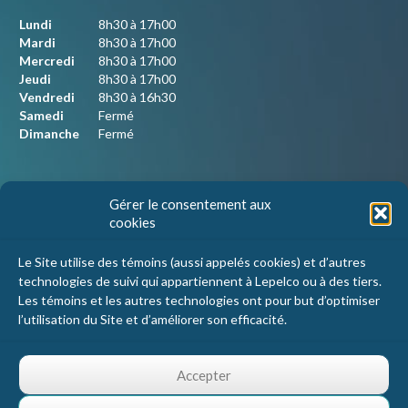
Lundi
8h30 à 17h00
Mardi
8h30 à 17h00
Mercredi
8h30 à 17h00
Jeudi
8h30 à 17h00
Vendredi
8h30 à 16h30
Samedi
Fermé
Dimanche
Fermé
Nous joindre
Gérer le consentement aux
cookies
Lepelco Assurances
4405 Chemin du crépuscule, bureau 101
Le Site utilise des témoins (aussi appelés cookies) et d’autres
Saint-Mathieu-de-Beloeil, Qc
technologies de suivi qui appartiennent à Lepelco ou à des tiers.
J3G 0R2
Les témoins et les autres technologies ont pour but d’optimiser
l’utilisation du Site et d’améliorer son efficacité.
1 800 467-5067
info@lepelco.com
Accepter