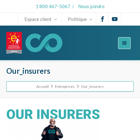
1 800 467-5067
/
Nous joindre
Espace client
Politique
Our_insurers
Accueil
Entreprises
Our_insurers