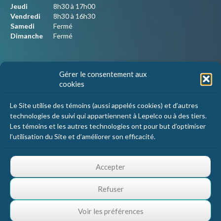
Jeudi
8h30 à 17h00
Vendredi
8h30 à 16h30
Samedi
Fermé
Dimanche
Fermé
Nous joindre
Gérer le consentement aux
cookies
Lepelco Assurances
4405 Chemin du crépuscule, bureau 101
Le Site utilise des témoins (aussi appelés cookies) et d’autres
Saint-Mathieu-de-Beloeil, Qc
technologies de suivi qui appartiennent à Lepelco ou à des tiers.
J3G 0R2
Les témoins et les autres technologies ont pour but d’optimiser
l’utilisation du Site et d’améliorer son efficacité.
1 800 467-5067
info@lepelco.com
Accepter
Refuser
Voir les préférences