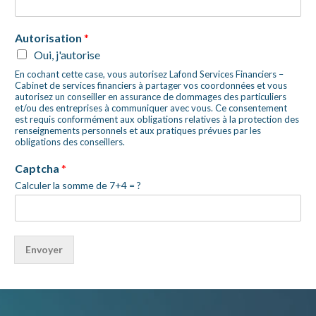
o
m
-
Autorisation
*
R
Oui, j'autorise
é
f
En cochant cette case, vous autorisez Lafond Services Financiers –
Cabinet de services financiers à partager vos coordonnées et vous
é
autorisez un conseiller en assurance de dommages des particuliers
r
et/ou des entreprises à communiquer avec vous. Ce consentement
é
est requis conformément aux obligations relatives à la protection des
*
renseignements personnels et aux pratiques prévues par les
obligations des conseillers.
V
o
Captcha
*
t
r
Calculer la somme de 7+4 = ?
e
Envoyer