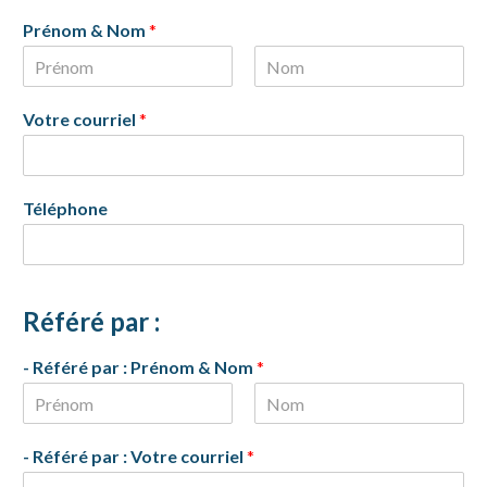
Prénom & Nom
*
P
N
r
o
Votre courriel
*
é
m
n
o
m
Téléphone
Référé par :
- Référé par : Prénom & Nom
*
P
N
r
o
- Référé par : Votre courriel
*
é
m
n