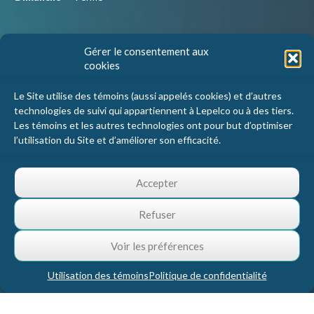
Nous joindre
Gérer le consentement aux
cookies
Lepelco Assurances
4405 Chemin du crépuscule, bureau 101
Le Site utilise des témoins (aussi appelés cookies) et d’autres
Saint-Mathieu-de-Beloeil, Qc
technologies de suivi qui appartiennent à Lepelco ou à des tiers.
J3G 0R2
Les témoins et les autres technologies ont pour but d’optimiser
l’utilisation du Site et d’améliorer son efficacité.
1 800 467-5067
info@lepelco.com
Accepter
Refuser
Voir les préférences
Utilisation des témoins
Politique de confidentialité