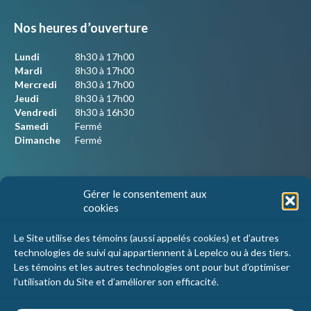
Nos heures d’ouverture
Lundi
8h30 à 17h00
Mardi
8h30 à 17h00
Mercredi
8h30 à 17h00
Jeudi
8h30 à 17h00
Vendredi
8h30 à 16h30
Samedi
Fermé
Dimanche
Fermé
Nous joindre
Gérer le consentement aux
cookies
Lepelco Assurances
4405 Chemin du crépuscule, bureau 101
Le Site utilise des témoins (aussi appelés cookies) et d’autres
Saint-Mathieu-de-Beloeil, Qc
technologies de suivi qui appartiennent à Lepelco ou à des tiers.
J3G 0R2
Les témoins et les autres technologies ont pour but d’optimiser
l’utilisation du Site et d’améliorer son efficacité.
1 800 467-5067
info@lepelco.com