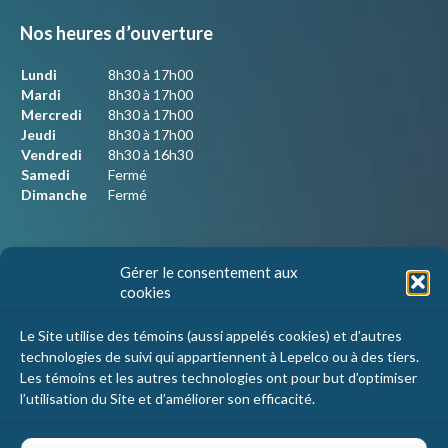
Nos heures d’ouverture
Lundi
8h30 à 17h00
Mardi
8h30 à 17h00
Mercredi
8h30 à 17h00
Jeudi
8h30 à 17h00
Vendredi
8h30 à 16h30
Samedi
Fermé
Dimanche
Fermé
Nous joindre
Gérer le consentement aux
cookies
Lepelco Assurances
4405 Chemin du crépuscule, bureau 101
Le Site utilise des témoins (aussi appelés cookies) et d’autres
Saint-Mathieu-de-Beloeil, Qc
technologies de suivi qui appartiennent à Lepelco ou à des tiers.
J3G 0R2
Les témoins et les autres technologies ont pour but d’optimiser
l’utilisation du Site et d’améliorer son efficacité.
1 800 467-5067
info@lepelco.com