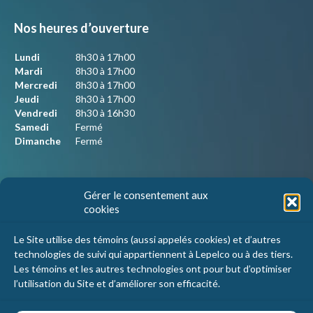
Nos heures d’ouverture
Lundi
8h30 à 17h00
Mardi
8h30 à 17h00
Mercredi
8h30 à 17h00
Jeudi
8h30 à 17h00
Vendredi
8h30 à 16h30
Samedi
Fermé
Dimanche
Fermé
Nous joindre
Gérer le consentement aux
cookies
Lepelco Assurances
4405 Chemin du crépuscule, bureau 101
Le Site utilise des témoins (aussi appelés cookies) et d’autres
Saint-Mathieu-de-Beloeil, Qc
technologies de suivi qui appartiennent à Lepelco ou à des tiers.
J3G 0R2
Les témoins et les autres technologies ont pour but d’optimiser
l’utilisation du Site et d’améliorer son efficacité.
1 800 467-5067
info@lepelco.com