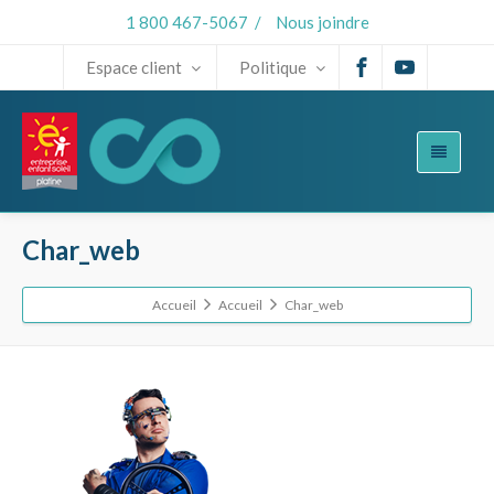
1 800 467-5067
/
Nous joindre
Espace client
Politique
Char_web
Accueil
Accueil
Char_web