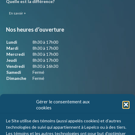
Quelle est la différence?
En savoir +
Nos heures d’ouverture
Lundi
8h30 à 17h00
Mardi
8h30 à 17h00
Mercredi
8h30 à 17h00
Jeudi
8h30 à 17h00
Vendredi
8h30 à 16h30
Samedi
Fermé
Dimanche
Fermé
Nous joindre
Gérer le consentement aux
cookies
Lepelco Assurances
4405 Chemin du crépuscule, bureau 101
Le Site utilise des témoins (aussi appelés cookies) et d’autres
Saint-Mathieu-de-Beloeil, Qc
technologies de suivi qui appartiennent à Lepelco ou à des tiers.
J3G 0R2
Les témoins et les autres technologies ont pour but d’optimiser